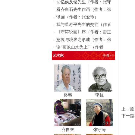
·
回忆侯及铭先生（作者：张守
·
看齐白石先生作画（作者：张
·
谈画（作者：张爱玲）
·
我与董寿平先生的交往（作者
·
《守涛说画》序（作者：雷正
·
意境与境界之形成（作者：张
·
论“画以山水为上” （作者
艺术家
更多>>
佟韦
李杭
上一篇
下一篇
齐自来
张守涛