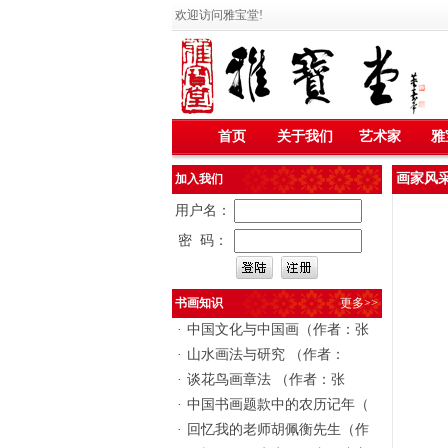
欢迎访问雅宝堂!
首页
关于我们
艺术家
雅
画家风
加入我们
用户名：
密 码：
书画知识
更多>>
·
中国文化与中国画（作者：张
·
山水画法与研究 （作者：
·
谈花鸟画章法 （作者：张
·
中国书画题款中的农历记年（
·
回忆我的老师胡佩衡先生（作