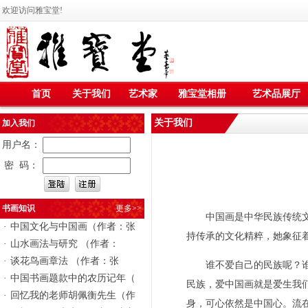
欢迎访问雅宝堂!
首页
关于我们
艺术家
雅宝堂相册
艺术品展厅
关于我们
加入我们
用户名：
密 码：
书画知识
更多>>
中国画是中华民族传统
·
中国文化与中国画（作者：张
持传承的文化精粹，她象征
·
山水画法与研究 （作者：
·
谈花鸟画章法 （作者：张
谁不爱自己的民族呢？谁不
·
中国书画题款中的农历记年（
民族，爱中国画就是爱生我
·
回忆我的老师胡佩衡先生（作
身，可心依然是中国心。流