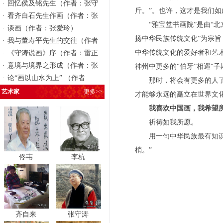
·
回忆侯及铭先生（作者：张守
斤。”。也许，这才是我们
·
看齐白石先生作画（作者：张
“雅宝堂书画院”是由“北
·
谈画（作者：张爱玲）
扬中华民族传统文化”为宗
·
我与董寿平先生的交往（作者
中华传统文化的爱好者和艺
·
《守涛说画》序（作者：雷正
·
意境与境界之形成（作者：张
神州中更多的“伯牙”相遇“
·
论“画以山水为上” （作者
那时，将会有更多的人了解
艺术家
更多>>
才能够永远的矗立在世界
文
我喜欢中国画，我希望
祈祷如我所愿。
用一句中华民族
最有知
梢。”
佟韦
李杭
文
齐自来
张守涛