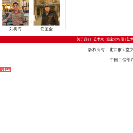
刘树海
佟宝全
关于我们
|
艺术家
|
雅宝堂相册
|
艺
版权所有：北京雅宝堂
中国工信部许可
51La