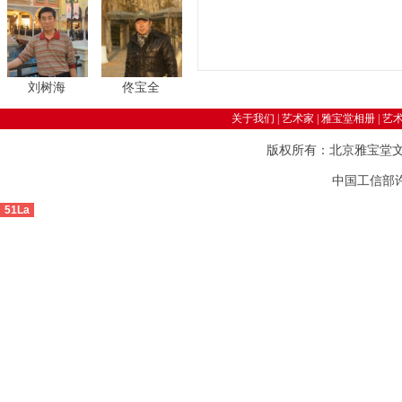
刘树海
佟宝全
关于我们
|
艺术家
|
雅宝堂相册
|
艺
版权所有：北京雅宝堂
中国工信部许可
51La