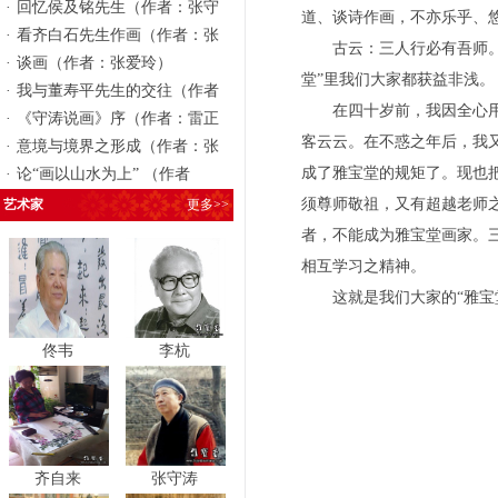
·
回忆侯及铭先生（作者：张守
道、谈诗作画，不亦乐乎、
·
看齐白石先生作画（作者：张
古云：三人行必有吾师。学
·
谈画（作者：张爱玲）
堂”里我们大家都获益非浅。
·
我与董寿平先生的交往（作者
在四十岁前，我因全心用于
·
《守涛说画》序（作者：雷正
客云云。在不惑之年后，我
·
意境与境界之形成（作者：张
成了雅宝堂的规矩了。现也
·
论“画以山水为上” （作者
须尊师敬祖，又有超越老师
艺术家
更多>>
者，不能成为雅宝堂画家。
相互学习之精神。
这就是我们大家的“雅宝
佟韦
李杭
已丑中秋雅
齐自来
张守涛