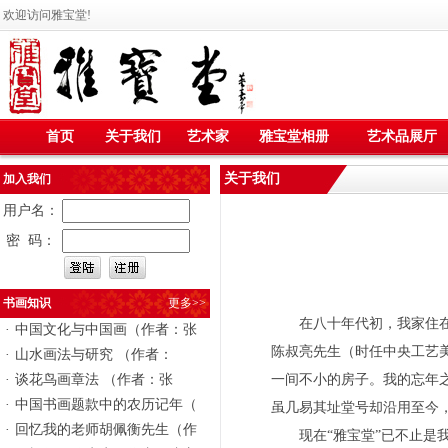
欢迎访问雅宝堂!
首页
关于我们
艺术家
雅宝堂相册
艺术品展厅
关于我们
加入我们
用户名：
密 码：
书画知识
更多>>
在八十年代初，我家住在二
·
中国文化与中国画（作者：张
陈叔亮先生（时任中央工艺美
·
山水画法与研究 （作者：
·
谈花鸟画章法 （作者：张
一间不小的房子。我的忘年
·
中国书画题款中的农历记年（
虽几易其址堂号却沿用至今，
·
回忆我的老师胡佩衡先生（作
现在“雅宝堂”已不止是我