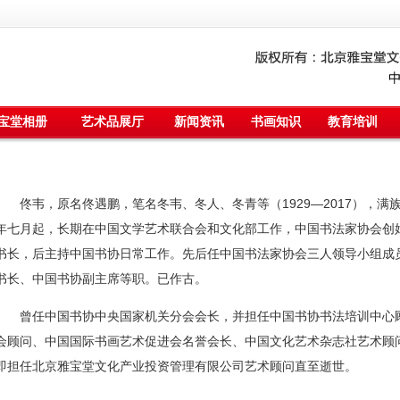
宝堂相册
艺术品展厅
新闻资讯
书画知识
教育培训
佟韦，原名佟遇鹏，笔名冬韦、冬人、冬青等（1929—2017），满
年七月起，长期在中国文学艺术联合会和文化部工作，中国书法家协会创
书长，后主持中国书协日常工作。先后任中国书法家协会三人领导小组成
书长、
中国书协副主席
等职。已作古。
曾任中国书协中央国家机关分会会长，并担任中国书协书法培训中心顾
会顾问、中国国际书画艺术促进会名誉会长、中国文化艺术杂志社艺术顾问
即担任北京雅宝堂文化产业投资管理有限公司艺术顾问直至逝世。