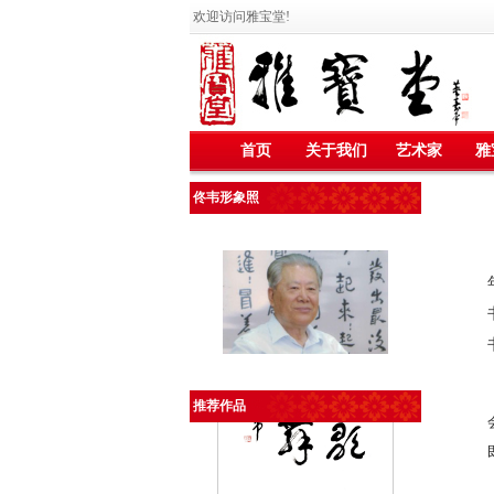
欢迎访问雅宝堂!
首页
关于我们
艺术家
雅
佟韦形象照
《对联》
推荐作品