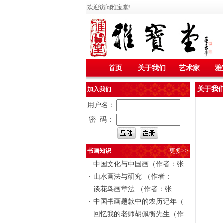
欢迎访问雅宝堂!
首页
关于我们
艺术家
雅
关于我
加入我们
用户名：
密 码：
书画知识
更多>>
·
中国文化与中国画（作者：张
·
山水画法与研究 （作者：
·
谈花鸟画章法 （作者：张
·
中国书画题款中的农历记年（
·
回忆我的老师胡佩衡先生（作