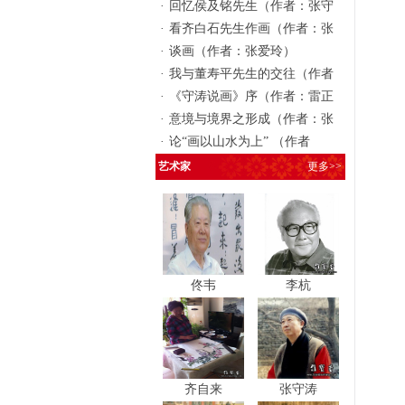
·
回忆侯及铭先生（作者：张守
·
看齐白石先生作画（作者：张
·
谈画（作者：张爱玲）
·
我与董寿平先生的交往（作者
·
《守涛说画》序（作者：雷正
·
意境与境界之形成（作者：张
·
论“画以山水为上” （作者
艺术家
更多>>
佟韦
李杭
齐自来
张守涛