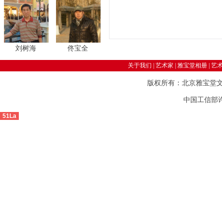
刘树海
佟宝全
关于我们
|
艺术家
|
雅宝堂相册
|
艺
版权所有：北京雅宝堂
中国工信部许可
51La