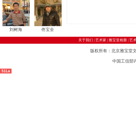
刘树海
佟宝全
关于我们
|
艺术家
|
雅宝堂相册
|
艺
版权所有：北京雅宝堂
中国工信部许可
51La