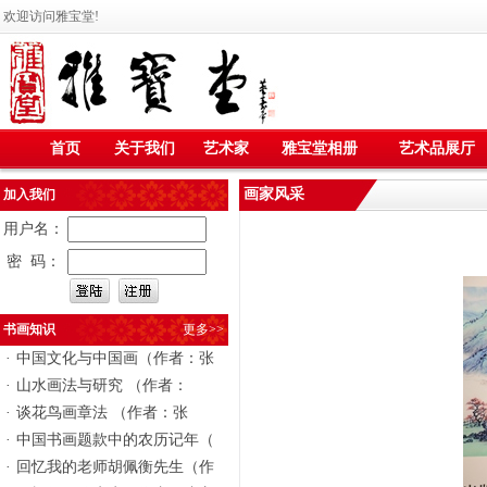
欢迎访问雅宝堂!
首页
关于我们
艺术家
雅宝堂相册
艺术品展厅
画家风采
加入我们
用户名：
密 码：
书画知识
更多>>
·
中国文化与中国画（作者：张
·
山水画法与研究 （作者：
·
谈花鸟画章法 （作者：张
·
中国书画题款中的农历记年（
·
回忆我的老师胡佩衡先生（作