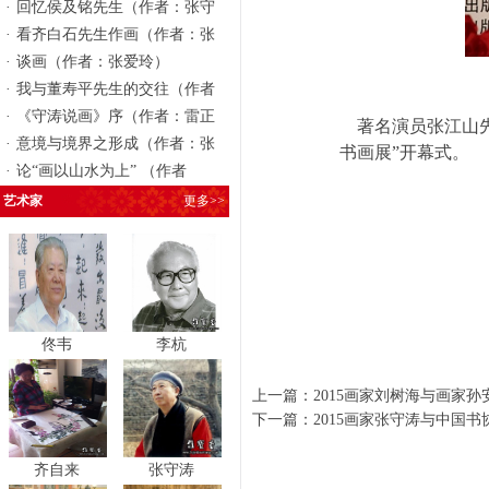
·
回忆侯及铭先生（作者：张守
·
看齐白石先生作画（作者：张
·
谈画（作者：张爱玲）
·
我与董寿平先生的交往（作者
·
《守涛说画》序（作者：雷正
著名演员张江山先
·
意境与境界之形成（作者：张
书画展”开幕式。
·
论“画以山水为上” （作者
艺术家
更多>>
佟韦
李杭
上一篇：
2015画家刘树海与画家
下一篇：
2015画家张守涛与中国
齐自来
张守涛