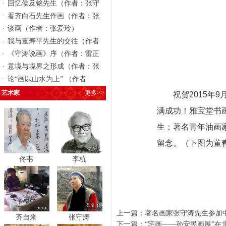
·
回忆侯及铭先生（作者：张守
·
看齐白石先生作画（作者：张
·
谈画（作者：张爱玲）
·
我与董寿平先生的交往（作者
·
《守涛说画》序（作者：雷正
·
意境与境界之形成（作者：张
·
论“画以山水为上” （作者
艺术家
更多>>
祝贺2015年9
满成功！雅宝堂书
生；著名青年油画
留念。（下图为董
佟韦
李杭
上一篇：
著名画家张守涛先生参加
齐自来
张守涛
下一篇：
“宅画——孙安民画展”在