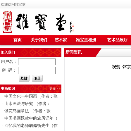
欢迎访问雅宝堂!
首页
关于我们
艺术家
雅宝堂相册
艺术品展厅
新闻资讯
加入我们
用户名：
祝贺《E
密 码：
书画知识
更多>>
·
中国文化与中国画（作者：张
·
山水画法与研究 （作者：
·
谈花鸟画章法 （作者：张
·
中国书画题款中的农历记年（
·
回忆我的老师胡佩衡先生（作