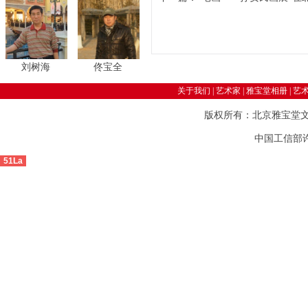
刘树海
佟宝全
关于我们
|
艺术家
|
雅宝堂相册
|
艺
版权所有：北京雅宝堂
中国工信部许可
51La