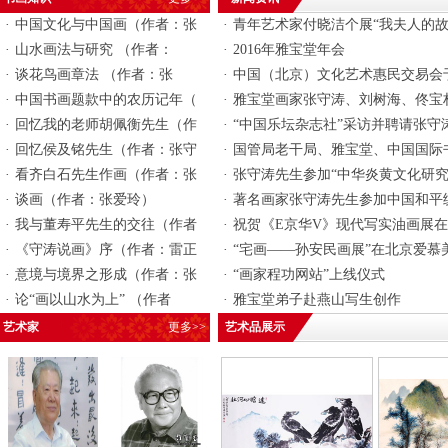
·
中国文化与中国画（作者：张
·
青年艺术家付晓洁个展“我夫人的故
·
山水画法与研究 （作者：
·
2016年雅宝堂年会
·
谈花鸟画章法 （作者：张
·
中国（北京）文化艺术惠民交易会于20
·
中国书画题款中的农历记年（
·
雅宝堂画家张守涛、刘树海、佟宝
·
回忆我的老师胡佩衡先生（作
·
“中国乐坛杂志社”采访并聘请张守
·
回忆侯及铭先生（作者：张守
·
国管局老干局、雅宝堂、中国国际
·
看齐白石先生作画（作者：张
·
张守涛先生参加“中华炎黄文化研究
·
谈画（作者：张爱玲）
·
著名画家张守涛先生参加中国和平
·
我与董寿平先生的交往（作者
·
祝贺《E京华V》现代写实油画展
·
《守涛说画》序（作者：雷正
·
“宅画——孙安民画展”在北京爱慕
·
意境与境界之形成（作者：张
·
“画家程功网站”上线仪式
·
论“画以山水为上” （作者
·
雅宝堂弟子赴燕山写生创作
艺术家
更多>>
艺术品展示