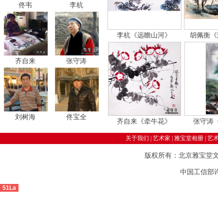
佟韦
李杭
李杭《远瞻山河》
胡佩衡《
齐自来
张守涛
刘树海
佟宝全
齐自来《牵牛花》
张守涛
关于我们
|
艺术家
|
雅宝堂相册
|
艺
版权所有：北京雅宝堂
中国工信部许可
51La